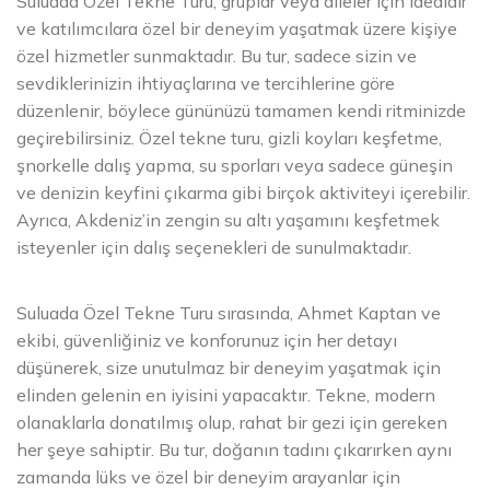
Suluada Özel Tekne Turu, gruplar veya aileler için idealdir
ve katılımcılara özel bir deneyim yaşatmak üzere kişiye
özel hizmetler sunmaktadır. Bu tur, sadece sizin ve
sevdiklerinizin ihtiyaçlarına ve tercihlerine göre
düzenlenir, böylece gününüzü tamamen kendi ritminizde
geçirebilirsiniz. Özel tekne turu, gizli koyları keşfetme,
şnorkelle dalış yapma, su sporları veya sadece güneşin
ve denizin keyfini çıkarma gibi birçok aktiviteyi içerebilir.
Ayrıca, Akdeniz’in zengin su altı yaşamını keşfetmek
isteyenler için dalış seçenekleri de sunulmaktadır.
Suluada Özel Tekne Turu sırasında, Ahmet Kaptan ve
ekibi, güvenliğiniz ve konforunuz için her detayı
düşünerek, size unutulmaz bir deneyim yaşatmak için
elinden gelenin en iyisini yapacaktır. Tekne, modern
olanaklarla donatılmış olup, rahat bir gezi için gereken
her şeye sahiptir. Bu tur, doğanın tadını çıkarırken aynı
zamanda lüks ve özel bir deneyim arayanlar için