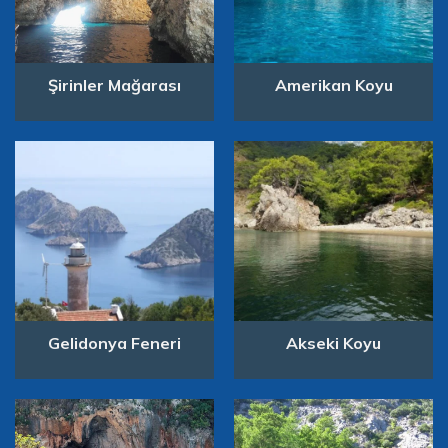
Şirinler Mağarası
Amerikan Koyu
Gelidonya Feneri
Akseki Koyu