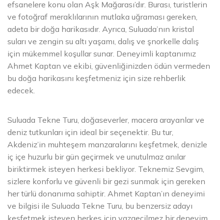
efsanelere konu olan Aşk Mağarası’dır. Burası, turistlerin
ve fotoğraf meraklılarının mutlaka uğraması gereken,
adeta bir doğa harikasıdır. Ayrıca, Suluada’nın kristal
suları ve zengin su altı yaşamı, dalış ve şnorkelle dalış
için mükemmel koşullar sunar. Deneyimli kaptanımız
Ahmet Kaptan ve ekibi, güvenliğinizden ödün vermeden
bu doğa harikasını keşfetmeniz için size rehberlik
edecek.
Suluada Tekne Turu, doğaseverler, macera arayanlar ve
deniz tutkunları için ideal bir seçenektir. Bu tur,
Akdeniz’in muhteşem manzaralarını keşfetmek, denizle
iç içe huzurlu bir gün geçirmek ve unutulmaz anılar
biriktirmek isteyen herkesi bekliyor. Teknemiz Sevgim,
sizlere konforlu ve güvenli bir gezi sunmak için gereken
her türlü donanıma sahiptir. Ahmet Kaptan’ın deneyimi
ve bilgisi ile Suluada Tekne Turu, bu benzersiz adayı
keşfetmek isteyen herkes için vazgeçilmez bir deneyim